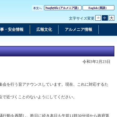
հայերեն
(アルメニア語）
English
(英語）
本文へ
大
中
文字サイズ変更
小
事・安全情報
広報文化
アルメニア情報
令和3年2月23日
集会を行う旨アナウンスしています。現在、これに対応するた
位で近づくことのないようにしてください。
議行動を再開し、昨日に続き本日も午前11時30分頃から政府第