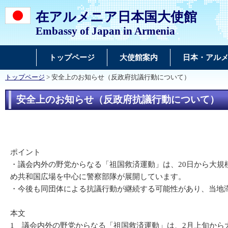
在アルメニア日本国大使館
Embassy of Japan in Armenia
トップページ
大使館案内
日本・アル
トップページ
> 安全上のお知らせ（反政府抗議行動について）
安全上のお知らせ（反政府抗議行動について）
ポイント
・議会内外の野党からなる「祖国救済運動」は、20日から大
め共和国広場を中心に警察部隊が展開しています。
・今後も同団体による抗議行動が継続する可能性があり、当地
本文
1 議会内外の野党からなる「祖国救済運動」は、2月上旬から