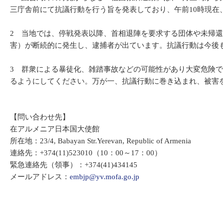
三庁舎前にて抗議行動を行う旨を発表しており、午前10時現在
2 当地では、停戦発表以降、首相退陣を要求する団体や未帰
害）が断続的に発生し、逮捕者が出ています。抗議行動は今後
3 群衆による暴徒化、雑踏事故などの可能性があり大変危険
るようにしてください。万が一、抗議行動に巻き込まれ、被害
【問い合わせ先】
在アルメニア日本国大使館
所在地：23/4, Babayan Str.Yerevan, Republic of Armenia
連絡先：+374(11)523010（10：00～17：00）
緊急連絡先（領事）：+374(41)434145
メールアドレス：
embjp@yv.mofa.go.jp