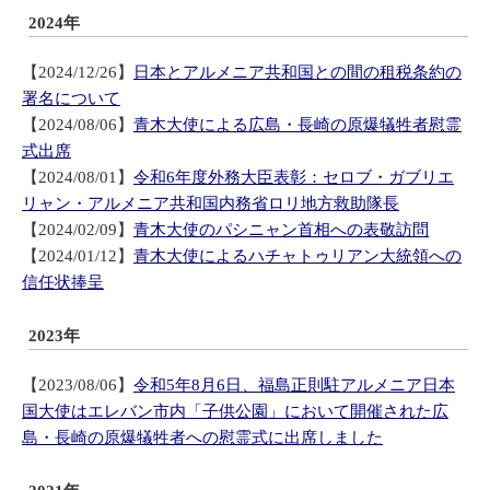
2024年
【2024/12/26】
日本とアルメニア共和国との間の租税条約の
署名について
【2024/08/06】
青木大使による広島・長崎の原爆犠牲者慰霊
式出席
【2024/08/01】
令和6年度外務大臣表彰：セロブ・ガブリエ
リャン・アルメニア共和国内務省ロリ地方救助隊長
【2024/02/09】
青木大使のパシニャン首相への表敬訪問
【2024/01/12】
青木大使によるハチャトゥリアン大統領への
信任状捧呈
2023年
【2023/08/06】
令和5年8月6日、福島正則駐アルメニア日本
国大使はエレバン市内「子供公園」において開催された広
島・長崎の原爆犠牲者への慰霊式に出席しました