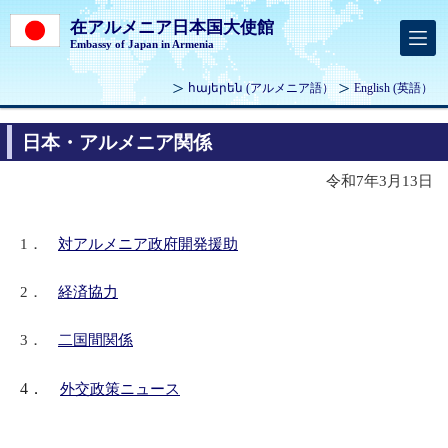
在アルメニア日本国大使館
Embassy of Japan in Armenia
հայերեն
(アルメニア語）
English
(英語）
日本・アルメニア関係
令和7年3月13日
1．
対アルメニア政府開発援助
2．
経済協力
3．
二国間関係
4．
外交政策ニュース