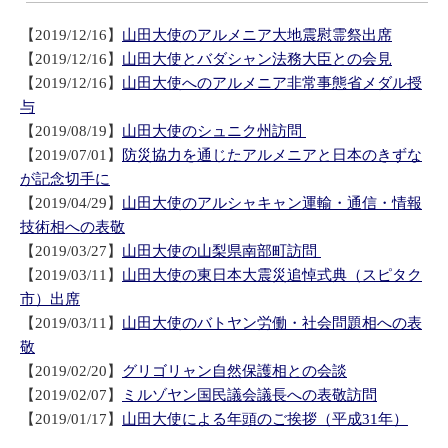
【2019/12/16】
山田大使のアルメニア大地震慰霊祭出席
【2019/12/16】
山田大使とバダシャン法務大臣との会見
【2019/12/16】
山田大使へのアルメニア非常事態省メダル授
与
【2019/08/19】
山田大使のシュニク州訪問
【2019/07/01】
防災協力を通じたアルメニアと日本のきずな
が記念切手に
【2019/04/29】
山田大使のアルシャキャン運輸・通信・情報
技術相への表敬
【2019/03/27】
山田大使の山梨県南部町訪問
【2019/03/11】
山田大使の東日本大震災追悼式典（スピタク
市）出席
【2019/03/11】
山田大使のバトヤン労働・社会問題相への表
敬
【2019/02/20】
グリゴリャン自然保護相との会談
【2019/02/07】
ミルゾヤン国民議会議長への表敬訪問
【2019/01/17】
山田大使による年頭のご挨拶（平成31年）