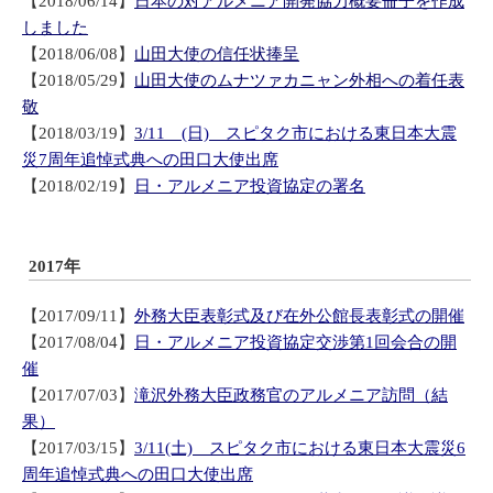
【2018/06/14】
日本の対アルメニア開発協力概要冊子を作成
しました
【2018/06/08】
山田大使の信任状捧呈
【2018/05/29】
山田大使のムナツァカニャン外相への着任表
敬
【2018/03/19】
3
/11 (日) スピタク市における東日本大震
災7周年追悼式典への田口大使出席
【2018/02/19】
日・アルメニア投資協定の署名
2017年
【2017/09/11】
外務大臣表彰式及び在外公館長表彰式の開催
【2017/08/04】
日・アルメニア投資協定交渉第1回会合の開
催
【2017/07/03】
滝沢外務大臣政務官のアルメニア訪問（結
果）
【2017/03/15】
3/11(土) スピタク市における東日本大震災6
周年追悼式典への田口大使出席