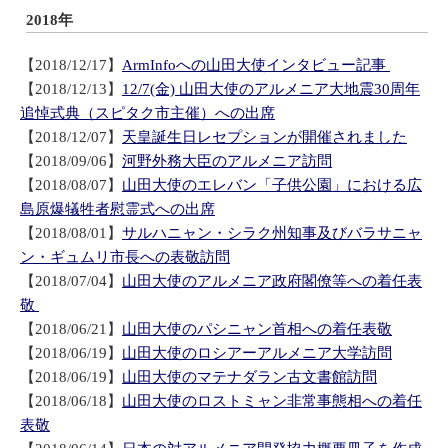
2018年
【2018/12/17】
ArmInfoへの山田大使インタビュー記事
【2018/12/13】
12/7(金) 山田大使のアルメニア大地震30周年
追悼式典（スピタク市主催）への出席
【2018/12/07】
天皇誕生日レセプションが開催されました
【2018/09/06】
河野外務大臣のアルメニア訪問
【2018/08/07】
山田大使のエレバン「子供公園」における広
島原爆犠牲者慰霊式への出席
【2018/08/01】
サルハニャン・シラク州知事及びバラサニャ
ン・ギュムリ市長への表敬訪問
【2018/07/04】
山田大使のアルメニア政府閣僚等への着任表
敬
【2018/06/21】
山田大使のパシニャン首相への着任表敬
【2018/06/19】
山田大使のロシアーアルメニア大学訪問
【2018/06/19】
山田大使のマテナダラン古文書館訪問
【2018/06/18】
山田大使のロストミャン非常事態相への着任
表敬