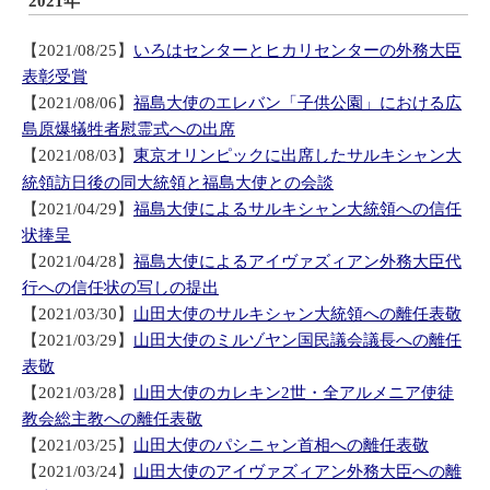
2021年
【2021/08/25】
いろはセンターとヒカリセンターの外務大臣
表彰受賞
【2021/08/06】
福島大使のエレバン「子供公園」における広
島原爆犠牲者慰霊式への出席
【2021/08/03】
東京オリンピックに出席したサルキシャン大
統領訪日後の同大統領と福島大使との会談
【2021/04/29
】
福島大使によるサルキシャン大統領への信任
状捧呈
【2021/04/28】
福島大使によるアイヴァズィアン外務大臣代
行への信任状の写しの提出
【2021/03/30】
山田大使のサルキシャン大統領への離任表敬
【2021/03/29】
山田大使のミルゾヤン国民議会議長への離任
表敬
【2021/03/28】
山田大使のカレキン2世・全アルメニア使徒
教会総主教への離任表敬
【2021/03/25】
山田大使のパシニャン首相への離任表敬
【2021/03/24】
山田大使のアイヴァズィアン外務大臣への離