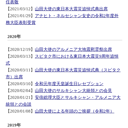
任表敬
【2021/03/12】
山田大使の東日本大震災追悼式典出席
【2021/01/29】
アナヒト・ネルセシャン女史の令和2年度外
務大臣表彰受賞
2020年
【2020/12/19】
山田大使のアルメニア大地震慰霊祭出席
【2020/03/13】
スピタク市における東日本大震災9周年追悼
式
【2020/03/11】
山田大使の東日本大震災追悼式典（スピタク
市）出席
【2020/03/10】
令和元年度天皇誕生日レセプション
【2020/02/04】
山田大使のサルキシャン大統領との会見
【2020/01/21】
安倍総理大臣とサルキシャン・アルメニア大
統領との会談
【2020/01/08】
山田大使による年頭のご挨拶（令和2年）
2019年