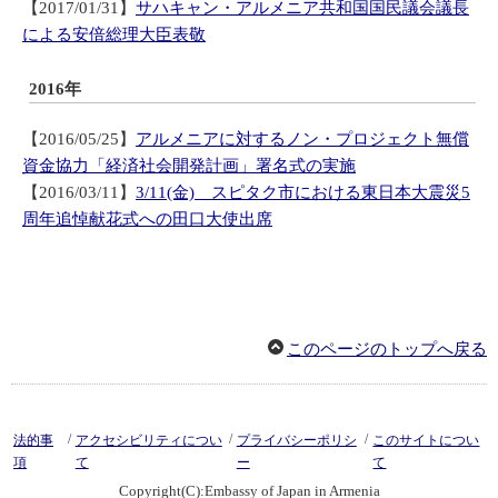
【2017/01/31】
サハキャン・アルメニア共和国国民議会議長
による安倍総理大臣表敬
2016年
【2016/05/25】
アルメニアに対するノン・プロジェクト無償
資金協力「経済社会開発計画」署名式の実施
【2016/03/11】
3/11(金) スピタク市における東日本大震災5
周年追悼献花式への田口大使出席
このページのトップへ戻る
/
/
/
法的事
アクセシビリティについ
プライバシーポリシ
このサイトについ
項
て
ー
て
Copyright(C):Embassy of Japan in Armenia